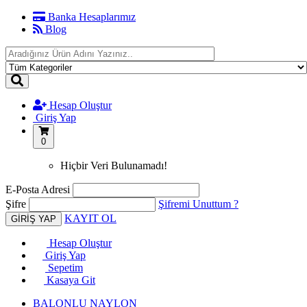
Banka Hesaplarımız
Blog
Hesap Oluştur
Giriş Yap
0
Hiçbir Veri Bulunamadı!
E-Posta Adresi
Şifre
Şifremi Unuttum ?
KAYIT OL
Hesap Oluştur
Giriş Yap
Sepetim
Kasaya Git
BALONLU NAYLON