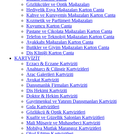
Gözlükçüler ve Optik Mağazaları
Hediyelik Eşya Mağazaları Karton Çanta
Kahve ve Kuruyemiş Mağazaları Karton Çanta
Kozmetik ve Parfümeri Mağazaları
Kuyumcu Karton Çanta
Pastane ve Çikolata Mağazaları Karton Çanta
Telefon ve Teknoloji Mağazaları Karton Çanta
Ayakkabı Mağazaları Karton Çanta
Butikler ve Giyim Mağazaları Karton Çanta
Diş Kliniği Karton Çanta
KARTVİZİT
Eczacı & Eczane Kartviziti
Anahtarcı & Çilingir Kartvizitleri
Araç Galerileri Kartviziti
Avukat Kartviziti
Danışmanlık Firmaları Kartviziti
Diş Hekimi Kartviziti
Doktor & Hekim Kartviziti
Gayrimenkul ve Yatırım Danışmanları Kartviziti
Gıda Kartvizitleri
Gözlükçü & Optik Kartvizitleri
Kuaför ve Güzellik Salonları Kartvizitleri
Mali Müşavir ve Muhasebeci Kartviziti
Mobilya Mutfak Marangoz Kartvizitleri
Okul Eğitim Kartvizitleri