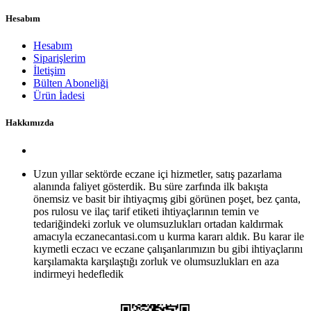
Hesabım
Hesabım
Siparişlerim
İletişim
Bülten Aboneliği
Ürün İadesi
Hakkımızda
Uzun yıllar sektörde eczane içi hizmetler, satış pazarlama
alanında faliyet gösterdik. Bu süre zarfında ilk bakışta
önemsiz ve basit bir ihtiyaçmış gibi görünen poşet, bez çanta,
pos rulosu ve ilaç tarif etiketi ihtiyaçlarının temin ve
tedariğindeki zorluk ve olumsuzlukları ortadan kaldırmak
amacıyla eczanecantasi.com u kurma kararı aldık. Bu karar ile
kıymetli eczacı ve eczane çalışanlarımızın bu gibi ihtiyaçlarını
karşılamakta karşılaştığı zorluk ve olumsuzlukları en aza
indirmeyi hedefledik