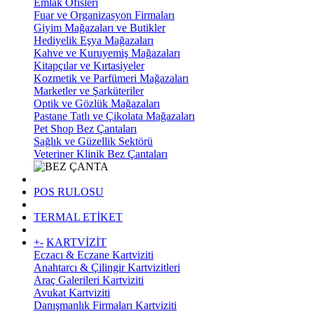
Emlak Ofisleri
Fuar ve Organizasyon Firmaları
Giyim Mağazaları ve Butikler
Hediyelik Eşya Mağazaları
Kahve ve Kuruyemiş Mağazaları
Kitapçılar ve Kırtasiyeler
Kozmetik ve Parfümeri Mağazaları
Marketler ve Şarküteriler
Optik ve Gözlük Mağazaları
Pastane Tatlı ve Çikolata Mağazaları
Pet Shop Bez Çantaları
Sağlık ve Güzellik Sektörü
Veteriner Klinik Bez Çantaları
POS RULOSU
TERMAL ETİKET
+
-
KARTVİZİT
Eczacı & Eczane Kartviziti
Anahtarcı & Çilingir Kartvizitleri
Araç Galerileri Kartviziti
Avukat Kartviziti
Danışmanlık Firmaları Kartviziti