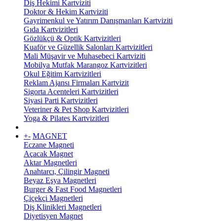
Diş Hekimi Kartviziti
Doktor & Hekim Kartviziti
Gayrimenkul ve Yatırım Danışmanları Kartviziti
Gıda Kartvizitleri
Gözlükçü & Optik Kartvizitleri
Kuaför ve Güzellik Salonları Kartvizitleri
Mali Müşavir ve Muhasebeci Kartviziti
Mobilya Mutfak Marangoz Kartvizitleri
Okul Eğitim Kartvizitleri
Reklam Ajansı Firmaları Kartvizit
Sigorta Acenteleri Kartvizitleri
Siyasi Parti Kartvizitleri
Veteriner & Pet Shop Kartvizitleri
Yoga & Pilates Kartvizitleri
+
-
MAGNET
Eczane Magneti
Açacak Magnet
Aktar Magnetleri
Anahtarcı, Çilingir Magneti
Beyaz Eşya Magnetleri
Burger & Fast Food Magnetleri
Çiçekçi Magnetleri
Diş Klinikleri Magnetleri
Diyetisyen Magnet