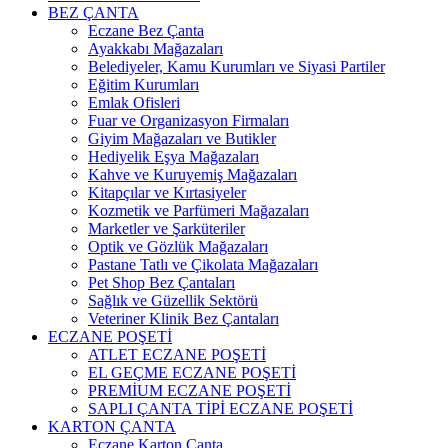
BEZ ÇANTA
Eczane Bez Çanta
Ayakkabı Mağazaları
Belediyeler, Kamu Kurumları ve Siyasi Partiler
Eğitim Kurumları
Emlak Ofisleri
Fuar ve Organizasyon Firmaları
Giyim Mağazaları ve Butikler
Hediyelik Eşya Mağazaları
Kahve ve Kuruyemiş Mağazaları
Kitapçılar ve Kırtasiyeler
Kozmetik ve Parfümeri Mağazaları
Marketler ve Şarküteriler
Optik ve Gözlük Mağazaları
Pastane Tatlı ve Çikolata Mağazaları
Pet Shop Bez Çantaları
Sağlık ve Güzellik Sektörü
Veteriner Klinik Bez Çantaları
ECZANE POŞETİ
ATLET ECZANE POŞETİ
EL GEÇME ECZANE POŞETİ
PREMİUM ECZANE POŞETİ
SAPLI ÇANTA TİPİ ECZANE POŞETİ
KARTON ÇANTA
Eczane Karton Çanta