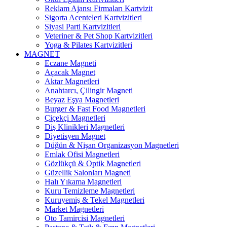
Reklam Ajansı Firmaları Kartvizit
Sigorta Acenteleri Kartvizitleri
Siyasi Parti Kartvizitleri
Veteriner & Pet Shop Kartvizitleri
Yoga & Pilates Kartvizitleri
MAGNET
Eczane Magneti
Açacak Magnet
Aktar Magnetleri
Anahtarcı, Çilingir Magneti
Beyaz Eşya Magnetleri
Burger & Fast Food Magnetleri
Çiçekçi Magnetleri
Diş Klinikleri Magnetleri
Diyetisyen Magnet
Düğün & Nişan Organizasyon Magnetleri
Emlak Ofisi Magnetleri
Gözlükçü & Optik Magnetleri
Güzellik Salonları Magneti
Halı Yıkama Magnetleri
Kuru Temizleme Magnetleri
Kuruyemiş & Tekel Magnetleri
Market Magnetleri
Oto Tamircisi Magnetleri