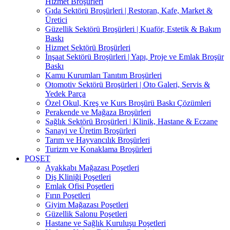
Hizmet Broşürleri
Gıda Sektörü Broşürleri | Restoran, Kafe, Market &
Üretici
Güzellik Sektörü Broşürleri | Kuaför, Estetik & Bakım
Baskı
Hizmet Sektörü Broşürleri
İnşaat Sektörü Broşürleri | Yapı, Proje ve Emlak Broşür
Baskı
Kamu Kurumları Tanıtım Broşürleri
Otomotiv Sektörü Broşürleri | Oto Galeri, Servis &
Yedek Parça
Özel Okul, Kreş ve Kurs Broşürü Baskı Çözümleri
Perakende ve Mağaza Broşürleri
Sağlık Sektörü Broşürleri | Klinik, Hastane & Eczane
Sanayi ve Üretim Broşürleri
Tarım ve Hayvancılık Broşürleri
Turizm ve Konaklama Broşürleri
POŞET
Ayakkabı Mağazası Poşetleri
Diş Kliniği Poşetleri
Emlak Ofisi Poşetleri
Fırın Poşetleri
Giyim Mağazası Poşetleri
Güzellik Salonu Poşetleri
Hastane ve Sağlık Kuruluşu Poşetleri