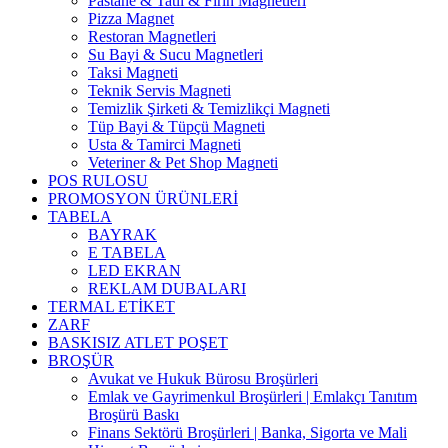
Pastane & Tatlı & Fırın Magnetleri
Pizza Magnet
Restoran Magnetleri
Su Bayi & Sucu Magnetleri
Taksi Magneti
Teknik Servis Magneti
Temizlik Şirketi & Temizlikçi Magneti
Tüp Bayi & Tüpçü Magneti
Usta & Tamirci Magneti
Veteriner & Pet Shop Magneti
POS RULOSU
PROMOSYON ÜRÜNLERİ
TABELA
BAYRAK
E TABELA
LED EKRAN
REKLAM DUBALARI
TERMAL ETİKET
ZARF
BASKISIZ ATLET POŞET
BROŞÜR
Avukat ve Hukuk Bürosu Broşürleri
Emlak ve Gayrimenkul Broşürleri | Emlakçı Tanıtım
Broşürü Baskı
Finans Sektörü Broşürleri | Banka, Sigorta ve Mali