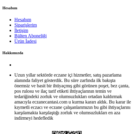
Hesabım
Hesabım
Siparişlerim
İletişim
Bülten Aboneliği
Ürün İadesi
Hakkımızda
Uzun yıllar sektörde eczane içi hizmetler, satış pazarlama
alanında faliyet gösterdik. Bu süre zarfında ilk bakışta
önemsiz ve basit bir ihtiyaçmış gibi görünen poşet, bez çanta,
pos rulosu ve ilaç tarif etiketi ihtiyaçlarının temin ve
tedariğindeki zorluk ve olumsuzlukları ortadan kaldırmak
amacıyla eczanecantasi.com u kurma kararı aldık. Bu karar ile
kıymetli eczacı ve eczane çalışanlarımızın bu gibi ihtiyaçlarını
karşılamakta karşılaştığı zorluk ve olumsuzlukları en aza
indirmeyi hedefledik