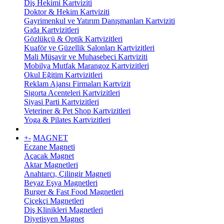
Diş Hekimi Kartviziti
Doktor & Hekim Kartviziti
Gayrimenkul ve Yatırım Danışmanları Kartviziti
Gıda Kartvizitleri
Gözlükçü & Optik Kartvizitleri
Kuaför ve Güzellik Salonları Kartvizitleri
Mali Müşavir ve Muhasebeci Kartviziti
Mobilya Mutfak Marangoz Kartvizitleri
Okul Eğitim Kartvizitleri
Reklam Ajansı Firmaları Kartvizit
Sigorta Acenteleri Kartvizitleri
Siyasi Parti Kartvizitleri
Veteriner & Pet Shop Kartvizitleri
Yoga & Pilates Kartvizitleri
+
-
MAGNET
Eczane Magneti
Açacak Magnet
Aktar Magnetleri
Anahtarcı, Çilingir Magneti
Beyaz Eşya Magnetleri
Burger & Fast Food Magnetleri
Çiçekçi Magnetleri
Diş Klinikleri Magnetleri
Diyetisyen Magnet