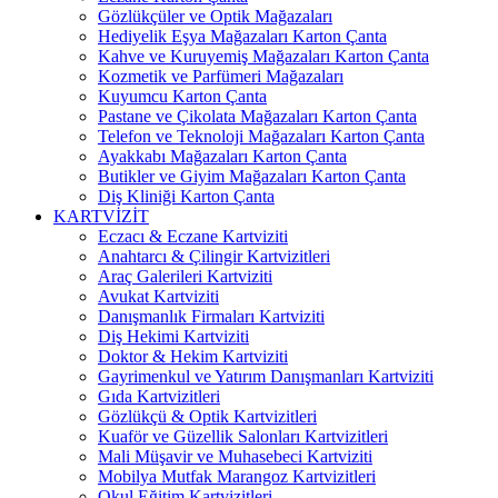
Gözlükçüler ve Optik Mağazaları
Hediyelik Eşya Mağazaları Karton Çanta
Kahve ve Kuruyemiş Mağazaları Karton Çanta
Kozmetik ve Parfümeri Mağazaları
Kuyumcu Karton Çanta
Pastane ve Çikolata Mağazaları Karton Çanta
Telefon ve Teknoloji Mağazaları Karton Çanta
Ayakkabı Mağazaları Karton Çanta
Butikler ve Giyim Mağazaları Karton Çanta
Diş Kliniği Karton Çanta
KARTVİZİT
Eczacı & Eczane Kartviziti
Anahtarcı & Çilingir Kartvizitleri
Araç Galerileri Kartviziti
Avukat Kartviziti
Danışmanlık Firmaları Kartviziti
Diş Hekimi Kartviziti
Doktor & Hekim Kartviziti
Gayrimenkul ve Yatırım Danışmanları Kartviziti
Gıda Kartvizitleri
Gözlükçü & Optik Kartvizitleri
Kuaför ve Güzellik Salonları Kartvizitleri
Mali Müşavir ve Muhasebeci Kartviziti
Mobilya Mutfak Marangoz Kartvizitleri
Okul Eğitim Kartvizitleri