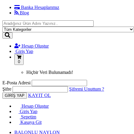
Banka Hesaplarımız
Blog
Hesap Oluştur
Giriş Yap
0
Hiçbir Veri Bulunamadı!
E-Posta Adresi
Şifre
Şifremi Unuttum ?
KAYIT OL
Hesap Oluştur
Giriş Yap
Sepetim
Kasaya Git
BALONLU NAYLON