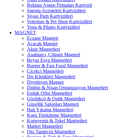
Reklam Ajansı Firmaları Kartvizit
Sigorta Acenteleri Kartvizitleri
Siyasi Parti Kartvizitleri
Veteriner & Pet Shop Kartvizitleri
Yoga & Pilates Kartvizitleri
MAGNET
Eczane Magneti
Açacak Magnet
Aktar Magnetleri
Anahtarcı, Çilingir Magneti
Beyaz Eşya Magnetleri
Burger & Fast Food Magnetleri
Çiçekçi Magnetleri
Diş Klinikleri Magnetleri
Diyetisyen Magnet
Düğün & Nişan Organizasyon Magnetleri
Emlak Ofisi Magnetleri
Gözlükçü & Optik Magnetleri
Güzellik Salonları Magneti
Halı Yıkama Magnetleri
Kuru Temizleme Magnetleri
Kuruyemiş & Tekel Magnetleri
Market Magnetleri
Oto Tamircisi Magnetleri