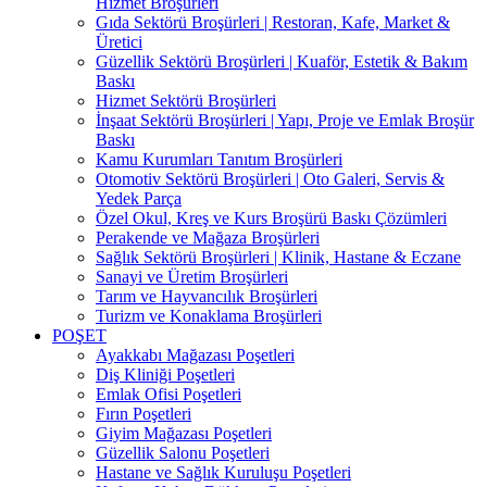
Hizmet Broşürleri
Gıda Sektörü Broşürleri | Restoran, Kafe, Market &
Üretici
Güzellik Sektörü Broşürleri | Kuaför, Estetik & Bakım
Baskı
Hizmet Sektörü Broşürleri
İnşaat Sektörü Broşürleri | Yapı, Proje ve Emlak Broşür
Baskı
Kamu Kurumları Tanıtım Broşürleri
Otomotiv Sektörü Broşürleri | Oto Galeri, Servis &
Yedek Parça
Özel Okul, Kreş ve Kurs Broşürü Baskı Çözümleri
Perakende ve Mağaza Broşürleri
Sağlık Sektörü Broşürleri | Klinik, Hastane & Eczane
Sanayi ve Üretim Broşürleri
Tarım ve Hayvancılık Broşürleri
Turizm ve Konaklama Broşürleri
POŞET
Ayakkabı Mağazası Poşetleri
Diş Kliniği Poşetleri
Emlak Ofisi Poşetleri
Fırın Poşetleri
Giyim Mağazası Poşetleri
Güzellik Salonu Poşetleri
Hastane ve Sağlık Kuruluşu Poşetleri