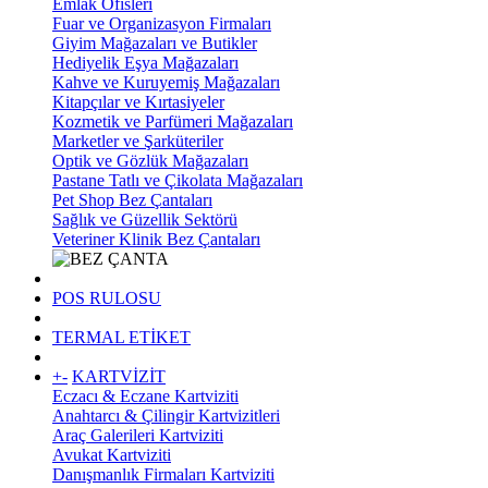
Emlak Ofisleri
Fuar ve Organizasyon Firmaları
Giyim Mağazaları ve Butikler
Hediyelik Eşya Mağazaları
Kahve ve Kuruyemiş Mağazaları
Kitapçılar ve Kırtasiyeler
Kozmetik ve Parfümeri Mağazaları
Marketler ve Şarküteriler
Optik ve Gözlük Mağazaları
Pastane Tatlı ve Çikolata Mağazaları
Pet Shop Bez Çantaları
Sağlık ve Güzellik Sektörü
Veteriner Klinik Bez Çantaları
POS RULOSU
TERMAL ETİKET
+
-
KARTVİZİT
Eczacı & Eczane Kartviziti
Anahtarcı & Çilingir Kartvizitleri
Araç Galerileri Kartviziti
Avukat Kartviziti
Danışmanlık Firmaları Kartviziti