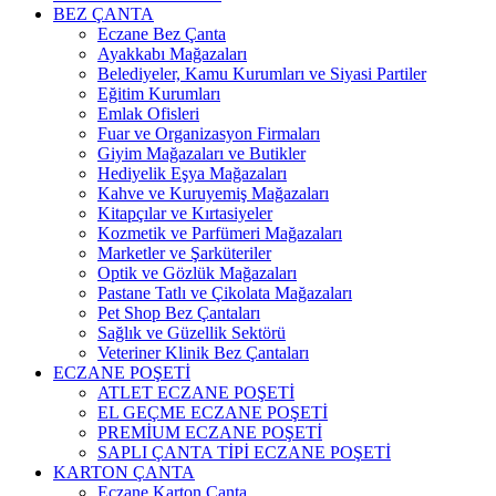
BEZ ÇANTA
Eczane Bez Çanta
Ayakkabı Mağazaları
Belediyeler, Kamu Kurumları ve Siyasi Partiler
Eğitim Kurumları
Emlak Ofisleri
Fuar ve Organizasyon Firmaları
Giyim Mağazaları ve Butikler
Hediyelik Eşya Mağazaları
Kahve ve Kuruyemiş Mağazaları
Kitapçılar ve Kırtasiyeler
Kozmetik ve Parfümeri Mağazaları
Marketler ve Şarküteriler
Optik ve Gözlük Mağazaları
Pastane Tatlı ve Çikolata Mağazaları
Pet Shop Bez Çantaları
Sağlık ve Güzellik Sektörü
Veteriner Klinik Bez Çantaları
ECZANE POŞETİ
ATLET ECZANE POŞETİ
EL GEÇME ECZANE POŞETİ
PREMİUM ECZANE POŞETİ
SAPLI ÇANTA TİPİ ECZANE POŞETİ
KARTON ÇANTA
Eczane Karton Çanta