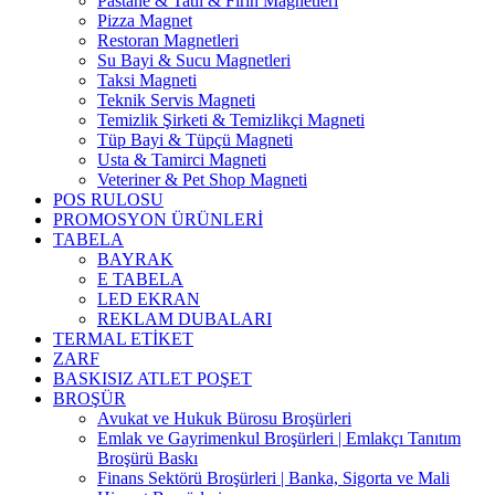
Pastane & Tatlı & Fırın Magnetleri
Pizza Magnet
Restoran Magnetleri
Su Bayi & Sucu Magnetleri
Taksi Magneti
Teknik Servis Magneti
Temizlik Şirketi & Temizlikçi Magneti
Tüp Bayi & Tüpçü Magneti
Usta & Tamirci Magneti
Veteriner & Pet Shop Magneti
POS RULOSU
PROMOSYON ÜRÜNLERİ
TABELA
BAYRAK
E TABELA
LED EKRAN
REKLAM DUBALARI
TERMAL ETİKET
ZARF
BASKISIZ ATLET POŞET
BROŞÜR
Avukat ve Hukuk Bürosu Broşürleri
Emlak ve Gayrimenkul Broşürleri | Emlakçı Tanıtım
Broşürü Baskı
Finans Sektörü Broşürleri | Banka, Sigorta ve Mali