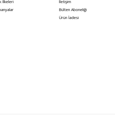
ik İlkeleri
İletişim
anyalar
Bülten Aboneliği
Ürün İadesi