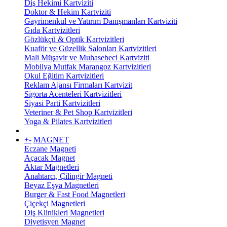
Diş Hekimi Kartviziti
Doktor & Hekim Kartviziti
Gayrimenkul ve Yatırım Danışmanları Kartviziti
Gıda Kartvizitleri
Gözlükçü & Optik Kartvizitleri
Kuaför ve Güzellik Salonları Kartvizitleri
Mali Müşavir ve Muhasebeci Kartviziti
Mobilya Mutfak Marangoz Kartvizitleri
Okul Eğitim Kartvizitleri
Reklam Ajansı Firmaları Kartvizit
Sigorta Acenteleri Kartvizitleri
Siyasi Parti Kartvizitleri
Veteriner & Pet Shop Kartvizitleri
Yoga & Pilates Kartvizitleri
+
-
MAGNET
Eczane Magneti
Açacak Magnet
Aktar Magnetleri
Anahtarcı, Çilingir Magneti
Beyaz Eşya Magnetleri
Burger & Fast Food Magnetleri
Çiçekçi Magnetleri
Diş Klinikleri Magnetleri
Diyetisyen Magnet