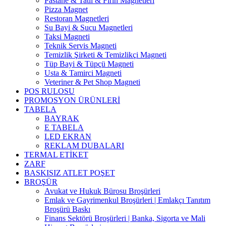
Pastane & Tatlı & Fırın Magnetleri
Pizza Magnet
Restoran Magnetleri
Su Bayi & Sucu Magnetleri
Taksi Magneti
Teknik Servis Magneti
Temizlik Şirketi & Temizlikçi Magneti
Tüp Bayi & Tüpçü Magneti
Usta & Tamirci Magneti
Veteriner & Pet Shop Magneti
POS RULOSU
PROMOSYON ÜRÜNLERİ
TABELA
BAYRAK
E TABELA
LED EKRAN
REKLAM DUBALARI
TERMAL ETİKET
ZARF
BASKISIZ ATLET POŞET
BROŞÜR
Avukat ve Hukuk Bürosu Broşürleri
Emlak ve Gayrimenkul Broşürleri | Emlakçı Tanıtım
Broşürü Baskı
Finans Sektörü Broşürleri | Banka, Sigorta ve Mali