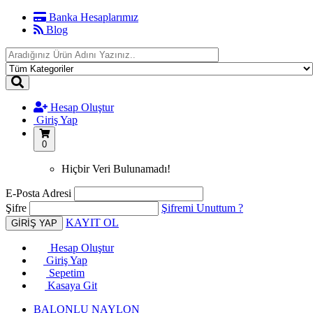
Banka Hesaplarımız
Blog
Hesap Oluştur
Giriş Yap
0
Hiçbir Veri Bulunamadı!
E-Posta Adresi
Şifre
Şifremi Unuttum ?
KAYIT OL
Hesap Oluştur
Giriş Yap
Sepetim
Kasaya Git
BALONLU NAYLON