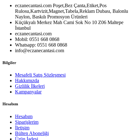
eczanecantasi.com Poşet,Bez Çanta,Etiket,Pos
Rulosu,Kartvizit,Magnet,Tabela,Reklam Dubası, Balonlu
Naylon, Baskılı Promosyon Ürünleri
Küçükyalı Merkez Mah Cami Sok No 10 Z06 Maltepe
İstanbul
eczanecantasi.com
Mobil: 0551 668 0868
Whatsapp: 0551 668 0868
info@eczanecantasi.com
Bilgiler
Mesafeli Satış Sözleşmesi
Hakkımızda
Gizlilik İlkeleri
Kampanyalar
Hesabım
Hesabım
Siparişlerim
İletişim
Bülten Aboneliği
Ürün İadesi