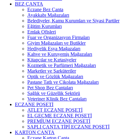
BEZ ÇANTA
Eczane Bez Çanta
Ayakkabı Mağazaları
Belediyeler, Kamu Kurumları ve Siyasi Partiler
Eğitim Kurumları
Emlak Ofisleri
Fuar ve Organizasyon Firmaları
Giyim Mağazaları ve Butikler
Hediyelik Eşya Mağazaları
Kahve ve Kuruyemiş Mağazaları
Kitapçılar ve Kırtasiyeler
Kozmetik ve Parfümeri Mağazaları
Marketler ve Şarküteriler
Optik ve Gözlük Mağazaları
Pastane Tatlı ve Çikolata Mağazaları
Pet Shop Bez Çantaları
Sağlık ve Güzellik Sektörü
Veteriner Klinik Bez Çantaları
ECZANE POŞETİ
ATLET ECZANE POŞETİ
EL GEÇME ECZANE POŞETİ
PREMİUM ECZANE POŞETİ
SAPLI ÇANTA TİPİ ECZANE POŞETİ
KARTON ÇANTA
Eczane Karton Çanta