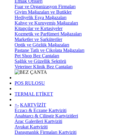
Emlak Ofisleri
Fuar ve Organizasyon Firmaları
Giyim Mağazaları ve Butikler
Hediyelik Eşya Mağazaları
Kahve ve Kuruyemiş Mağazaları
Kitapçılar ve Kırtasiyeler
Kozmetik ve Parfümeri Mağazaları
Marketler ve Şarküteriler
Optik ve Gözlük Mağazaları
Pastane Tatlı ve Çikolata Mağazaları
Pet Shop Bez Çantaları
Sağlık ve Güzellik Sektörü
Veteriner Klinik Bez Çantaları
POS RULOSU
TERMAL ETİKET
+
-
KARTVİZİT
Eczacı & Eczane Kartviziti
Anahtarcı & Çilingir Kartvizitleri
Araç Galerileri Kartviziti
Avukat Kartviziti
Danışmanlık Firmaları Kartviziti