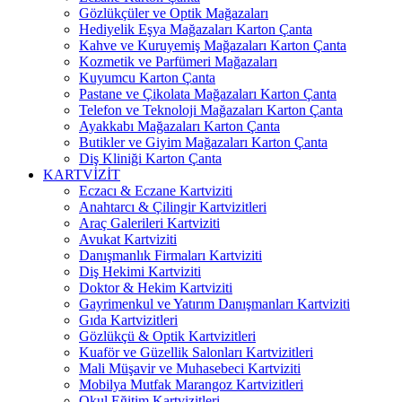
Gözlükçüler ve Optik Mağazaları
Hediyelik Eşya Mağazaları Karton Çanta
Kahve ve Kuruyemiş Mağazaları Karton Çanta
Kozmetik ve Parfümeri Mağazaları
Kuyumcu Karton Çanta
Pastane ve Çikolata Mağazaları Karton Çanta
Telefon ve Teknoloji Mağazaları Karton Çanta
Ayakkabı Mağazaları Karton Çanta
Butikler ve Giyim Mağazaları Karton Çanta
Diş Kliniği Karton Çanta
KARTVİZİT
Eczacı & Eczane Kartviziti
Anahtarcı & Çilingir Kartvizitleri
Araç Galerileri Kartviziti
Avukat Kartviziti
Danışmanlık Firmaları Kartviziti
Diş Hekimi Kartviziti
Doktor & Hekim Kartviziti
Gayrimenkul ve Yatırım Danışmanları Kartviziti
Gıda Kartvizitleri
Gözlükçü & Optik Kartvizitleri
Kuaför ve Güzellik Salonları Kartvizitleri
Mali Müşavir ve Muhasebeci Kartviziti
Mobilya Mutfak Marangoz Kartvizitleri
Okul Eğitim Kartvizitleri