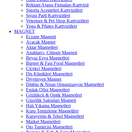
Reklam Ajansı Firmaları Kartvizit
Sigorta Acenteleri Kartvizitleri
Siyasi Parti Kartvizitleri
Veteriner & Pet Shop Kartvizitleri
Yoga & Pilates Kartvizitleri
MAGNET
Eczane Magneti
Açacak Magnet
Aktar Magnetleri
Anahtarcı, Çilingir Magneti
Beyaz Eşya Magnetleri
Burger & Fast Food Magnetleri
Çiçekçi Magnetleri
Diş Klinikleri Magnetleri
Diyetisyen Magnet
Düğün & Nişan Organizasyon Magnetleri
Emlak Ofisi Magnetleri
Gözlükçü & Optik Magnetleri
Güzellik Salonları Magneti
Halı Yıkama Magnetleri
Kuru Temizleme Magnetleri
Kuruyemiş & Tekel Magnetleri
Market Magnetleri
Oto Tamircisi Magnetleri