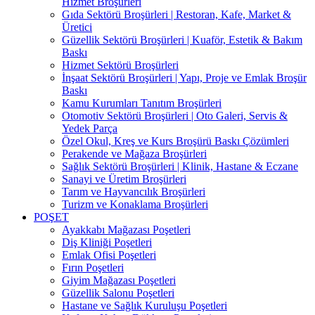
Hizmet Broşürleri
Gıda Sektörü Broşürleri | Restoran, Kafe, Market &
Üretici
Güzellik Sektörü Broşürleri | Kuaför, Estetik & Bakım
Baskı
Hizmet Sektörü Broşürleri
İnşaat Sektörü Broşürleri | Yapı, Proje ve Emlak Broşür
Baskı
Kamu Kurumları Tanıtım Broşürleri
Otomotiv Sektörü Broşürleri | Oto Galeri, Servis &
Yedek Parça
Özel Okul, Kreş ve Kurs Broşürü Baskı Çözümleri
Perakende ve Mağaza Broşürleri
Sağlık Sektörü Broşürleri | Klinik, Hastane & Eczane
Sanayi ve Üretim Broşürleri
Tarım ve Hayvancılık Broşürleri
Turizm ve Konaklama Broşürleri
POŞET
Ayakkabı Mağazası Poşetleri
Diş Kliniği Poşetleri
Emlak Ofisi Poşetleri
Fırın Poşetleri
Giyim Mağazası Poşetleri
Güzellik Salonu Poşetleri
Hastane ve Sağlık Kuruluşu Poşetleri