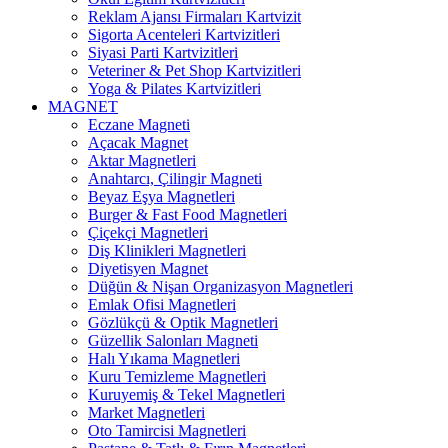
Reklam Ajansı Firmaları Kartvizit
Sigorta Acenteleri Kartvizitleri
Siyasi Parti Kartvizitleri
Veteriner & Pet Shop Kartvizitleri
Yoga & Pilates Kartvizitleri
MAGNET
Eczane Magneti
Açacak Magnet
Aktar Magnetleri
Anahtarcı, Çilingir Magneti
Beyaz Eşya Magnetleri
Burger & Fast Food Magnetleri
Çiçekçi Magnetleri
Diş Klinikleri Magnetleri
Diyetisyen Magnet
Düğün & Nişan Organizasyon Magnetleri
Emlak Ofisi Magnetleri
Gözlükçü & Optik Magnetleri
Güzellik Salonları Magneti
Halı Yıkama Magnetleri
Kuru Temizleme Magnetleri
Kuruyemiş & Tekel Magnetleri
Market Magnetleri
Oto Tamircisi Magnetleri