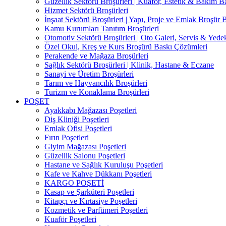
Güzellik Sektörü Broşürleri | Kuaför, Estetik & Bakım B
Hizmet Sektörü Broşürleri
İnşaat Sektörü Broşürleri | Yapı, Proje ve Emlak Broşür 
Kamu Kurumları Tanıtım Broşürleri
Otomotiv Sektörü Broşürleri | Oto Galeri, Servis & Yede
Özel Okul, Kreş ve Kurs Broşürü Baskı Çözümleri
Perakende ve Mağaza Broşürleri
Sağlık Sektörü Broşürleri | Klinik, Hastane & Eczane
Sanayi ve Üretim Broşürleri
Tarım ve Hayvancılık Broşürleri
Turizm ve Konaklama Broşürleri
POŞET
Ayakkabı Mağazası Poşetleri
Diş Kliniği Poşetleri
Emlak Ofisi Poşetleri
Fırın Poşetleri
Giyim Mağazası Poşetleri
Güzellik Salonu Poşetleri
Hastane ve Sağlık Kuruluşu Poşetleri
Kafe ve Kahve Dükkanı Poşetleri
KARGO POŞETİ
Kasap ve Şarküteri Poşetleri
Kitapçı ve Kırtasiye Poşetleri
Kozmetik ve Parfümeri Poşetleri
Kuaför Poşetleri