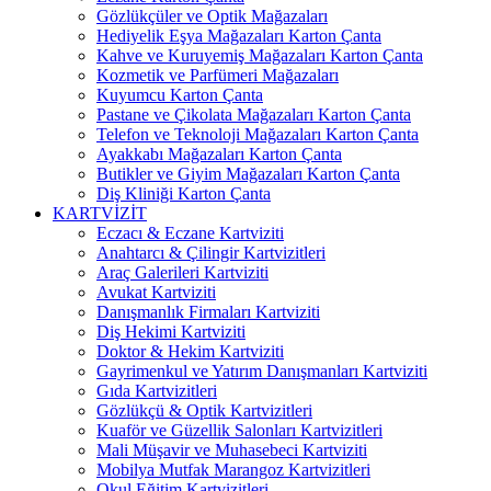
Gözlükçüler ve Optik Mağazaları
Hediyelik Eşya Mağazaları Karton Çanta
Kahve ve Kuruyemiş Mağazaları Karton Çanta
Kozmetik ve Parfümeri Mağazaları
Kuyumcu Karton Çanta
Pastane ve Çikolata Mağazaları Karton Çanta
Telefon ve Teknoloji Mağazaları Karton Çanta
Ayakkabı Mağazaları Karton Çanta
Butikler ve Giyim Mağazaları Karton Çanta
Diş Kliniği Karton Çanta
KARTVİZİT
Eczacı & Eczane Kartviziti
Anahtarcı & Çilingir Kartvizitleri
Araç Galerileri Kartviziti
Avukat Kartviziti
Danışmanlık Firmaları Kartviziti
Diş Hekimi Kartviziti
Doktor & Hekim Kartviziti
Gayrimenkul ve Yatırım Danışmanları Kartviziti
Gıda Kartvizitleri
Gözlükçü & Optik Kartvizitleri
Kuaför ve Güzellik Salonları Kartvizitleri
Mali Müşavir ve Muhasebeci Kartviziti
Mobilya Mutfak Marangoz Kartvizitleri
Okul Eğitim Kartvizitleri