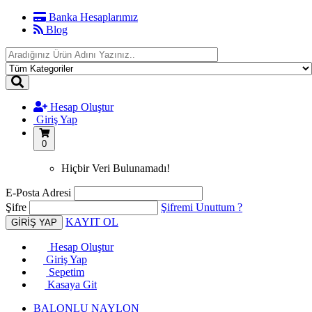
Banka Hesaplarımız
Blog
Hesap Oluştur
Giriş Yap
0
Hiçbir Veri Bulunamadı!
E-Posta Adresi
Şifre
Şifremi Unuttum ?
KAYIT OL
Hesap Oluştur
Giriş Yap
Sepetim
Kasaya Git
BALONLU NAYLON