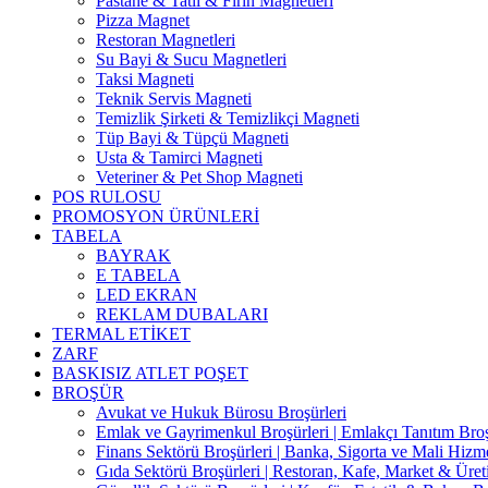
Pastane & Tatlı & Fırın Magnetleri
Pizza Magnet
Restoran Magnetleri
Su Bayi & Sucu Magnetleri
Taksi Magneti
Teknik Servis Magneti
Temizlik Şirketi & Temizlikçi Magneti
Tüp Bayi & Tüpçü Magneti
Usta & Tamirci Magneti
Veteriner & Pet Shop Magneti
POS RULOSU
PROMOSYON ÜRÜNLERİ
TABELA
BAYRAK
E TABELA
LED EKRAN
REKLAM DUBALARI
TERMAL ETİKET
ZARF
BASKISIZ ATLET POŞET
BROŞÜR
Avukat ve Hukuk Bürosu Broşürleri
Emlak ve Gayrimenkul Broşürleri | Emlakçı Tanıtım Bro
Finans Sektörü Broşürleri | Banka, Sigorta ve Mali Hizme
Gıda Sektörü Broşürleri | Restoran, Kafe, Market & Üret