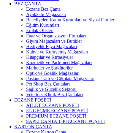
BEZ ÇANTA
Eczane Bez Çanta
Ayakkabı Mağazaları
Belediyeler, Kamu Kurumları ve Siyasi Partiler
Eğitim Kurumları
Emlak Ofisleri
Fuar ve Organizasyon Firmaları
Giyim Mağazaları ve Butikler
Hediyelik Eşya Mağazaları
Kahve ve Kuruyemiş Mağazaları
Kitapçılar ve Kırtasiyeler
Kozmetik ve Parfümeri Mağazaları
Marketler ve Şarküteriler
Optik ve Gözlük Mağazaları
Pastane Tatlı ve Çikolata Mağazaları
Pet Shop Bez Çantaları
Sağlık ve Güzellik Sektörü
Veteriner Klinik Bez Çantaları
ECZANE POŞETİ
ATLET ECZANE POŞETİ
EL GEÇME ECZANE POŞETİ
PREMİUM ECZANE POŞETİ
SAPLI ÇANTA TİPİ ECZANE POŞETİ
KARTON ÇANTA
Eczane Karton Çanta