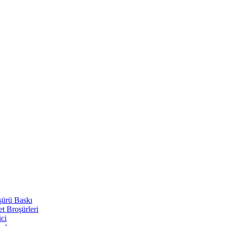
şürü Baskı
t Broşürleri
ici