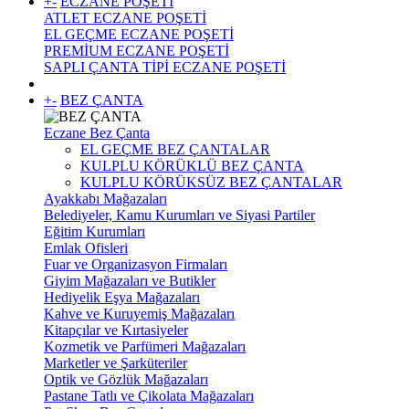
+
-
ECZANE POŞETİ
ATLET ECZANE POŞETİ
EL GEÇME ECZANE POŞETİ
PREMİUM ECZANE POŞETİ
SAPLI ÇANTA TİPİ ECZANE POŞETİ
+
-
BEZ ÇANTA
Eczane Bez Çanta
EL GEÇME BEZ ÇANTALAR
KULPLU KÖRÜKLÜ BEZ ÇANTA
KULPLU KÖRÜKSÜZ BEZ ÇANTALAR
Ayakkabı Mağazaları
Belediyeler, Kamu Kurumları ve Siyasi Partiler
Eğitim Kurumları
Emlak Ofisleri
Fuar ve Organizasyon Firmaları
Giyim Mağazaları ve Butikler
Hediyelik Eşya Mağazaları
Kahve ve Kuruyemiş Mağazaları
Kitapçılar ve Kırtasiyeler
Kozmetik ve Parfümeri Mağazaları
Marketler ve Şarküteriler
Optik ve Gözlük Mağazaları
Pastane Tatlı ve Çikolata Mağazaları